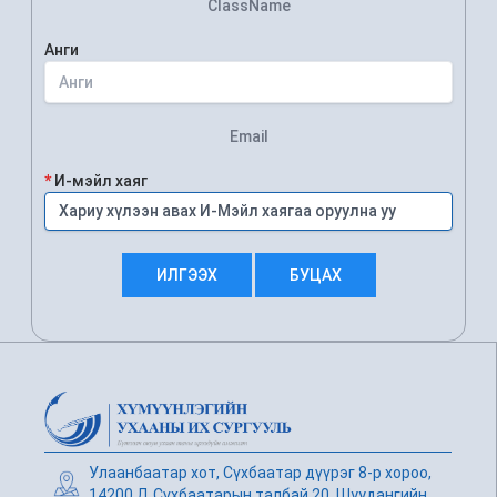
ClassName
Анги
Email
*
И-мэйл хаяг
ИЛГЭЭХ
БУЦАХ
Улаанбаатар хот, Сүхбаатар дүүрэг 8-р хороо,
14200 Д.Сүхбаатарын талбай 20, Шуудангийн