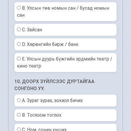
B. Улсын төв номын сан / бусад номын
сан
C. Зайсан
D. Хөрөнгийн бирж / банк
E. Улсын дуурь бүжгийн эрдмийн театр /
кино театр
10. ДООРХ ЗҮЙЛСЭЭС ДУРТАЙГАА
СОНГОНО УУ.
A. Зураг зурах, зохиол бичих
B. Тоглоом тоглох
C. Ном, сонин унших