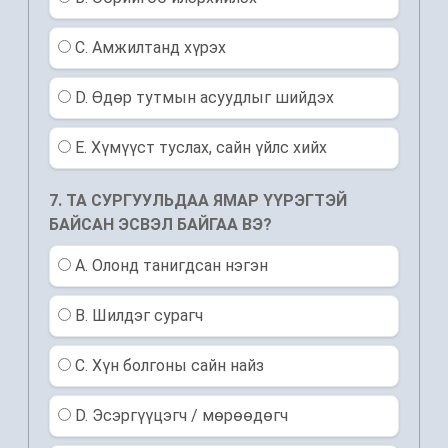
C. Амжилтанд хүрэх
D. Өдөр тутмын асуудлыг шийдэх
E. Хүмүүст туслах, сайн үйлс хийх
7. ТА СУРГУУЛЬДАА ЯМАР ҮҮРЭГТЭЙ
БАЙСАН ЭСВЭЛ БАЙГАА ВЭ?
A. Олонд танигдсан нэгэн
B. Шилдэг сурагч
C. Хүн болгоны сайн найз
D. Эсэргүүцэгч / мөрөөдөгч