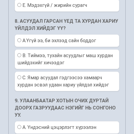
E. Мэдэхгүй / жирийн сурагч
8. АСУУДАЛ ГАРСАН ҮЕД ТА ХУРДАН ХАРИУ
ҮЙЛДЭЛ ХИЙДЭГ ҮҮ?
A.Үгүй ээ, би эхлээд сайн боддог
B. Тиймээ, тухайн асуудлыг маш хурдан
шийдэхийг хичээдэг
C. Ямар асуудал гэдгээсээ хамаарч
хурдан эсвэл удаан хариу үйлдэл хийдэг
9. УЛААНБААТАР ХОТЫН ОЧИХ ДУРТАЙ
ДООРХ ГАЗРУУДААС НЭГИЙГ НЬ СОНГОНО
УУ.
A. Үндэсний цэцэрлэгт хүрээлэн