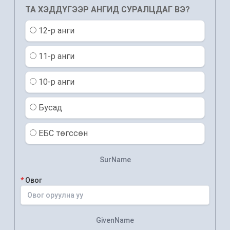
ТА ХЭДДҮГЭЭР АНГИД СУРАЛЦДАГ ВЭ?
12-р анги
11-р анги
10-р анги
Бусад
ЕБС төгссөн
SurName
*
Овог
GivenName