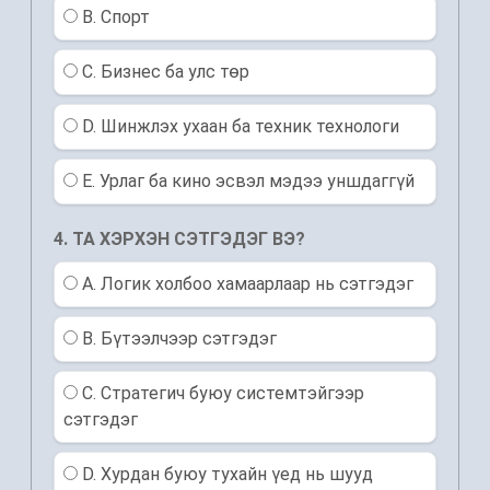
B. Спорт
C. Бизнес ба улс төр
D. Шинжлэх ухаан ба техник технологи
E. Урлаг ба кино эсвэл мэдээ уншдаггүй
4. ТА ХЭРХЭН СЭТГЭДЭГ ВЭ?
A. Логик холбоо хамаарлаар нь сэтгэдэг
B. Бүтээлчээр сэтгэдэг
C. Стратегич буюу системтэйгээр
сэтгэдэг
D. Хурдан буюу тухайн үед нь шууд