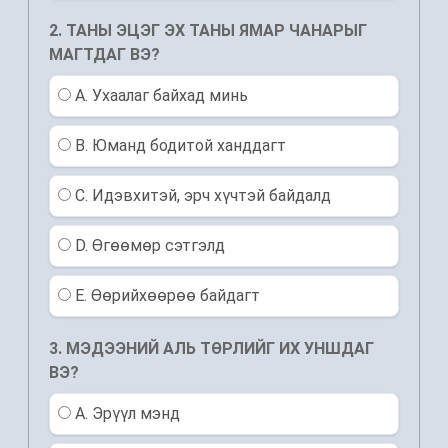
2. ТАНЫ ЭЦЭГ ЭХ ТАНЫ ЯМАР ЧАНАРЫГ
МАГТДАГ ВЭ?
A. Ухаалаг байхад минь
B. Юманд бодитой ханддагт
C. Идэвхитэй, эрч хүчтэй байдалд
D. Өгөөмөр сэтгэлд
E. Өөрийхөөрөө байдагт
3. МЭДЭЭНИЙ АЛЬ ТӨРЛИЙГ ИХ УНШДАГ
ВЭ?
A. Эрүүл мэнд