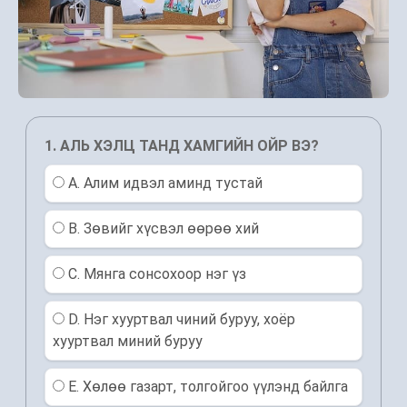
1. АЛЬ ХЭЛЦ ТАНД ХАМГИЙН ОЙР ВЭ?
A. Алим идвэл аминд тустай
B. Зөвийг хүсвэл өөрөө хий
C. Мянга сонсохоор нэг үз
D. Нэг хууртвал чиний буруу, хоёр
хууртвал миний буруу
Е. Хөлөө газарт, толгойгоо үүлэнд байлга