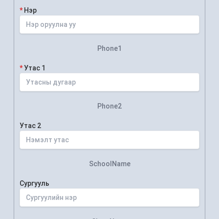
*
Нэр
Phone1
*
Утас 1
Phone2
Утас 2
SchoolName
Сургууль