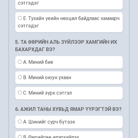
сэтгэдэг
E. Тухайн үеийн нөхцөл байдлаас хамаарч
сэтгэдэг
5. ТА ӨӨРИЙН АЛЬ ЗҮЙЛЭЭР ХАМГИЙН ИХ
БАХАРХДАГ ВЭ?
A. Миний бие
B. Миний оюун ухаан
C. Миний зүрх сэтгэл
6. АЖИЛ ТАНЫ ХУВЬД ЯМАР ҮҮРЭГТЭЙ ВЭ?
A. Шинийг сурч бүтээх
B. Өөрийгөө илэрхийлэх