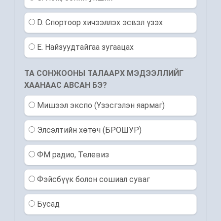
D. Спортоор хичээллэх эсвэл үзэх
E. Найзуудтайгаа зугаацах
ТА СОНЖООНЫ ТАЛААРХ МЭДЭЭЛЛИЙГ
ХААНААС АВСАН БЭ?
Мишээл экспо (Үзэсгэлэн яармаг)
Элсэлтийн хөтөч (БРОШУР)
ФМ радио, Телевиз
Фэйсбүүк болон сошиал суваг
Бусад