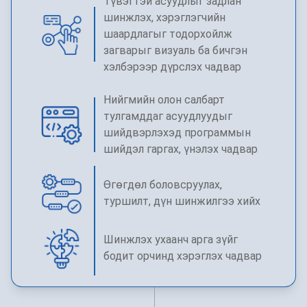
Түвэгтэй асуудлыг задлан
шинжлэх, хэрэглэгчийн
шаардлагыг тодорхойлж
загварыг визуаль ба бичгэн
хэлбэрээр дүрслэх чадвар
Нийгмийн олон салбарт
тулгамддаг асуудлуудыг
шийдвэрлэхэд программын
шийдэл гаргах, үнэлэх чадвар
Өгөгдөл боловсруулах,
туршилт, дүн шинжилгээ хийх
Шинжлэх ухаанч арга зүйг
бодит орчинд хэрэглэх чадвар