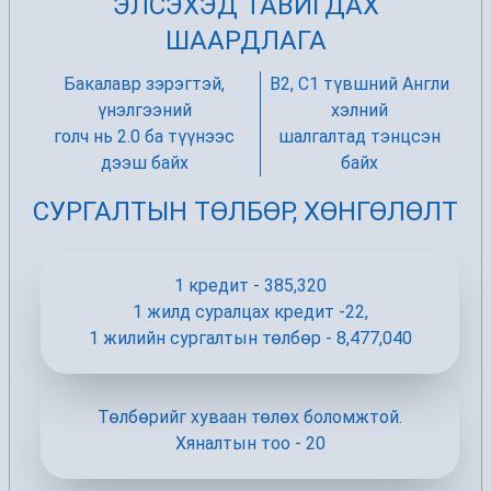
ЭЛСЭХЭД ТАВИГДАХ
ШААРДЛАГА
Бакалавр зэрэгтэй,
B2, C1 түвшний Англи
үнэлгээний
хэлний
голч нь 2.0 ба түүнээс
шалгалтад тэнцсэн
дээш байх
байх
СУРГАЛТЫН ТӨЛБӨР, ХӨНГӨЛӨЛТ
1 кредит - 385,320
1 жилд суралцах кредит -22,
1 жилийн сургалтын төлбөр - 8,477,040
Төлбөрийг хуваан төлөх боломжтой.
Хяналтын тоо - 20