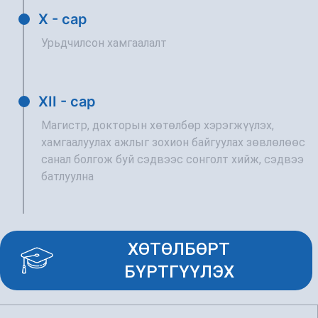
X - сар
Урьдчилсон хамгаалалт
XII - сар
Магистр, докторын хөтөлбөр хэрэгжүүлэх,
хамгаалуулах ажлыг зохион байгуулах зөвлөлөөс
санал болгож буй сэдвээс сонголт хийж, сэдвээ
батлуулна
ХӨТӨЛБӨРТ
БҮРТГҮҮЛЭХ