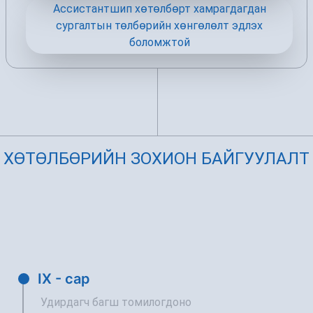
Ассистантшип хөтөлбөрт хамрагдагдан
сургалтын төлбөрийн хөнгөлөлт эдлэх
боломжтой
ХӨТӨЛБӨРИЙН ЗОХИОН БАЙГУУЛАЛТ
IX - сар
Удирдагч багш томилогдоно