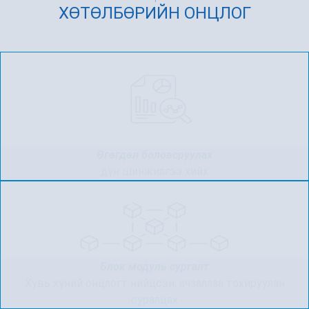
ХӨТӨЛБӨРИЙН ОНЦЛОГ
Өгөгдөл боловсруулах
дүн шинжилгээ хийх
Блок модуль сургалт
Хувь хүний онцлогт нийцсэн, ачааллаа тохируулан
суралцах