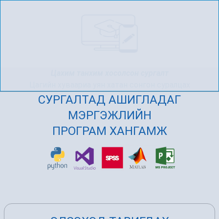
Цахим танхим хосолсон сургалт
Цагийн хуваариа уян хатан сонгон суралцах
СУРГАЛТАД АШИГЛАДАГ
МЭРГЭЖЛИЙН
ПРОГРАМ ХАНГАМЖ