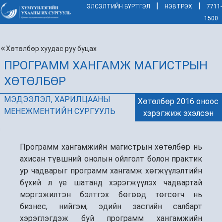
|
|
ЭЛСЭЛТИЙН БҮРТГЭЛ
НЭВТРЭХ
7711-
1500
Хөтөлбөр хуудас руу буцах
ПРОГРАММ ХАНГАМЖ МАГИСТРЫН
ХӨТӨЛБӨР
МЭДЭЭЛЭЛ, ХАРИЛЦААНЫ
Хөтөлбөр 2016 оноос
МЕНЕЖМЕНТИЙН СУРГУУЛЬ
хэрэгжиж эхэлсэн
Программ хангамжийн магистрын хөтөлбөр нь
ахисан түвшний онолын ойлголт болон практик
ур чадварыг программ хангамж хөгжүүлэлтийн
бүхий л үе шатанд хэрэгжүүлэх чадвартай
мэргэжилтэн бэлтгэх бөгөөд төгсөгч нь
бизнес, нийгэм, эдийн засгийн салбарт
хэрэглэгдэж буй программ хангамжийн