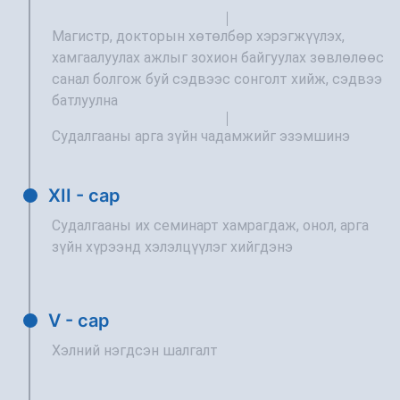
Магистр, докторын хөтөлбөр хэрэгжүүлэх,
хамгаалуулах ажлыг зохион байгуулах зөвлөлөөс
санал болгож буй сэдвээс сонголт хийж, сэдвээ
батлуулна
Судалгааны арга зүйн чадамжийг эзэмшинэ
XII - сар
Судалгааны их семинарт хамрагдаж, онол, арга
зүйн хүрээнд хэлэлцүүлэг хийгдэнэ
V - сар
Хэлний нэгдсэн шалгалт