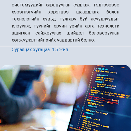
системүүдийг харьцуулан судлаж, тэдгээрээс
хэрэглэгчийн хэрэгцээ шаардлага болон
технологийн хувьд тулгарч буй асуудлуудыг
илрүүлж, түүнийг орчин үеийн арга технологи
ашиглан сайжруулах шийдэл боловсруулан
хөгжүүлэлтийг хийх чадвартай болно.
Суралцах хугацаа: 1.5 жил